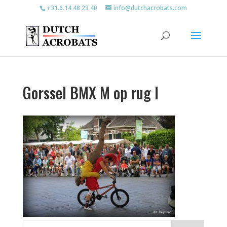
+31.6.14 48 23 40
info@dutchacrobats.com
Gorssel BMX M op rug I