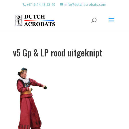
+31.6.14 48 23 40
info@dutchacrobats.com
v5 Gp & LP rood uitgeknipt